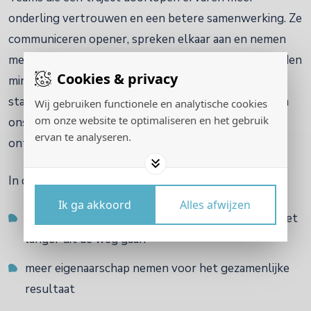
onderling vertrouwen en een betere samenwerking. Ze
communiceren opener, spreken elkaar aan en nemen
meer verantwoordelijkheid voor het geheel. Ze worden
Cookies & privacy
minder afhankelijk van de leidinggevende en meer in
staat om zichzelf bij te sturen. Niet omdat ze het van
Wij gebruiken functionele en analytische cookies
om onze website te optimaliseren en het gebruik
ons hebben geleerd, maar omdat ze het zelf hebben
ervan te analyseren.
ontdekt en geoefend.
In de praktijk zien we teams:
Ik ga akkoord
Alles afwijzen
opener communiceren en moeilijke gesprekken niet
langer uit de weg gaan
meer eigenaarschap nemen voor het gezamenlijke
resultaat