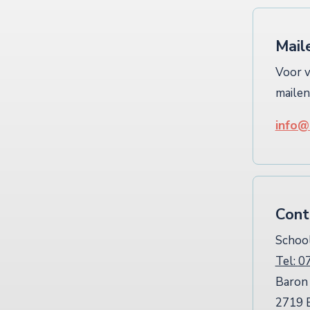
Mail
Voor v
mailen
info@
Cont
Schoo
Tel:
07
Baron 
2719 