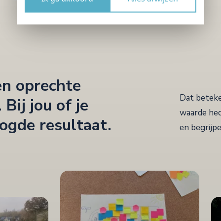
en oprechte
Dat beteke
Bij jou of je
waarde hec
oogde resultaat.
en begrijp