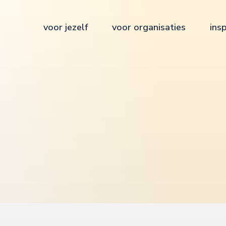
voor jezelf
voor organisaties
insp