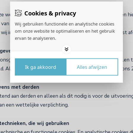
Cookies & privacy
 website, inschrijvingen voor onze nieuwsbrief worden hie
n van onze administratie.
Wij gebruiken functionele en analytische cookies
om onze website te optimaliseren en het gebruik
 wij indien van toepassing een verwerkersovereenkomst af
ervan te analyseren.
egevens
onsgegevens niet langer dan strikt nodig is om de doelen t
Ik ga akkoord
Alles afwijzen
. Alle persoonsgegevens die wij bewaren worden bij ons 2
vens met derden
itend aan derden en alleen als dit nodig is voor de uitvoer
n een wettelijke verplichting.
 technieken, die wij gebruiken
technische en functionele cookies. En analytische cookies 