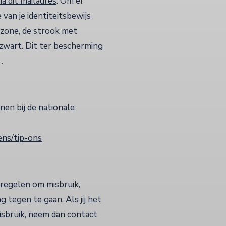
ia dit mailadres
. Om er
 van je identiteitsbewijs
 zone, de strook met
wart. Dit ter bescherming
.
enen bij de nationale
ens/tip-ons
regelen om misbruik,
tegen te gaan. Als jij het
misbruik, neem dan contact