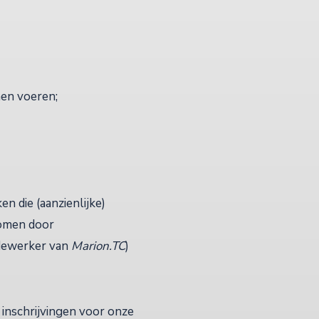
nen voeren;
n die (aanzienlijke)
nomen door
edewerker van
Marion.TC
)
inschrijvingen voor onze