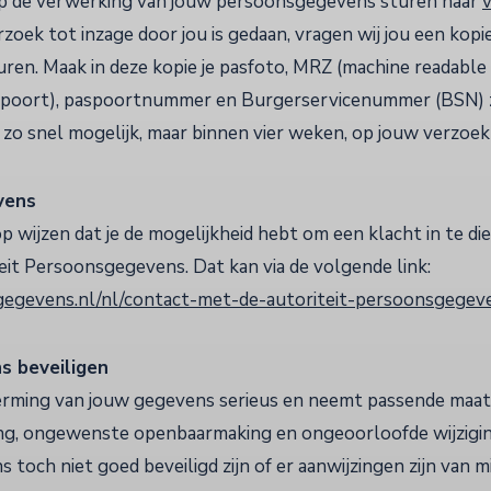
p de verwerking van jouw persoonsgegevens sturen naar
v
rzoek tot inzage door jou is gedaan, vragen wij jou een kopie
ren. Maak in deze kopie je pasfoto, MRZ (machine readable
poort), paspoortnummer en Burgerservicenummer (BSN) z
 zo snel mogelijk, maar binnen vier weken, op jouw verzoek 
vens
op wijzen dat je de mogelijkheid hebt om een klacht in te di
eit Persoonsgegevens. Dat kan via de volgende link:
sgegevens.nl/nl/contact-met-de-autoriteit-persoonsgegev
s beveiligen
rming van jouw gegevens serieus en neemt passende maat
g, ongewenste openbaarmaking en ongeoorloofde wijziging 
 toch niet goed beveiligd zijn of er aanwijzingen zijn van 