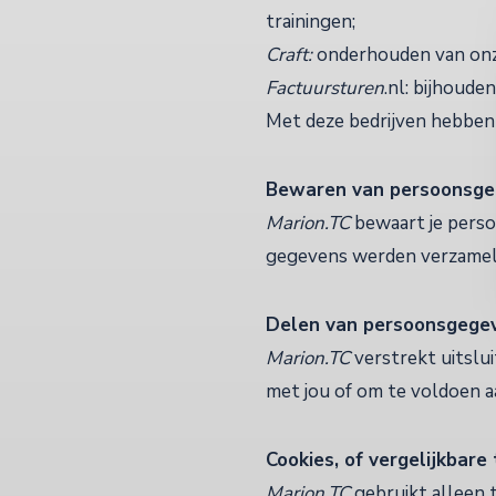
trainingen;
Craft:
onderhouden van onze
Factuursturen
.nl: bijhoude
Met deze bedrijven hebben
Bewaren van persoonsg
Marion.TC
bewaart je perso
gegevens werden verzameld
Delen van persoonsgege
Marion.TC
verstrekt uitslu
met jou of om te voldoen aa
Cookies, of vergelijkbare
Marion.TC
gebruikt alleen 