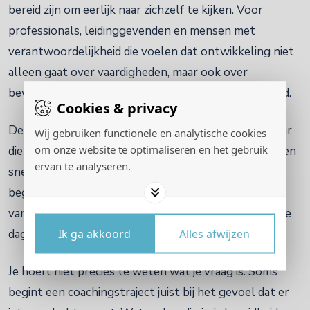
bereid zijn om eerlijk naar zichzelf te kijken. Voor
professionals, leidinggevenden en mensen met
verantwoordelijkheid die voelen dat ontwikkeling niet
alleen gaat over vaardigheden, maar ook over
bewustzijn, aanwezigheid en innerlijke volwassenheid.
Cookies & privacy
Deze vorm van coaching past bij je als je verlangt naar
Wij gebruiken functionele en analytische cookies
om onze website te optimaliseren en het gebruik
diepgang, maar ook naar toepasbaarheid. Je zoekt geen
ervan te analyseren.
snelle oplossing of standaard stappenplan, maar
begeleiding die recht doet aan wie je bent, waar je
vandaan komt en hoe jouw vraag zichtbaar wordt in je
Ik ga akkoord
Alles afwijzen
dagelijkse leven.
Je hoeft niet precies te weten wat je vraag is. Soms
begint een coachingstraject juist bij het gevoel dat er