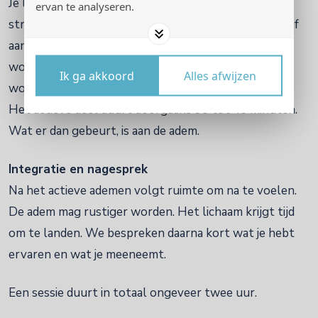
Je ligt op een matras. Je laat de adem verbonden
ervan te analyseren.
stromen, in en uit, zonder pauze, door de mond. Ik blijf
aanwezig bij jou en bij je adem. Ik volg wat zichtbaar
wordt en ondersteun waar dat passend is, met
Ik ga akkoord
Alles afwijzen
woorden, stilte, aanraking of een zachte uitnodiging.
Het actieve deel duurt doorgaans 35 tot 45 minuten.
Wat er dan gebeurt, is aan de adem.
Integratie en nagesprek
Na het actieve ademen volgt ruimte om na te voelen.
De adem mag rustiger worden. Het lichaam krijgt tijd
om te landen. We bespreken daarna kort wat je hebt
ervaren en wat je meeneemt.
Een sessie duurt in totaal ongeveer twee uur.