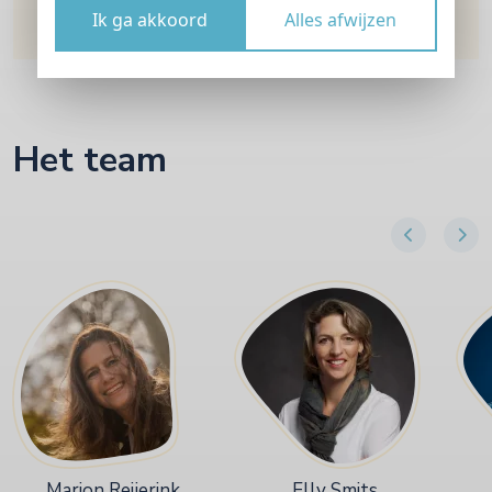
ontwikkeling."
Ik ga akkoord
Alles afwijzen
Het team
Marion Reijerink
Elly Smits