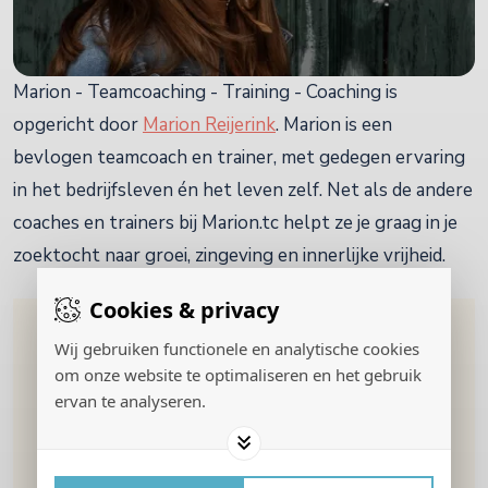
Marion - Teamcoaching - Training - Coaching is
opgericht door
Marion Reijerink
. Marion is een
bevlogen teamcoach en trainer, met gedegen ervaring
in het bedrijfsleven én het leven zelf. Net als de andere
coaches en trainers bij Marion.tc helpt ze je graag in je
zoektocht naar groei, zingeving en innerlijke vrijheid.
Cookies & privacy
"Je kunt als trainer of (team)coach niet dieper gaan
Wij gebruiken functionele en analytische cookies
met deelnemers dan dat je zelf bent geweest. Je
om onze website te optimaliseren en het gebruik
ervan te analyseren.
kunt anderen simpelweg niet meenemen naar
gebieden die je zelf niet kent. Dat betekent dat ik
zelf ook altijd bezig ben met mijn eigen