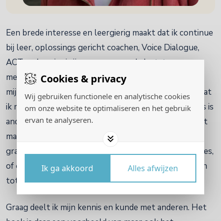
Een brede interesse en leergierig maakt dat ik continue
bij leer, oplossings gericht coachen, Voice Dialogue,
ACT en Lencioni zijn een paar van de laatste
Cookies & privacy
methodieken die ik me eigen gemaakt heb. Het is ook
mijn streven om vele methodieken te beheersen zodat
Wij gebruiken functionele en analytische cookies
ik maatwerk kan leveren voor de coachee. Ieder mens is
om onze website te optimaliseren en het gebruik
ervan te analyseren.
anders en ik wil de coachee de mogelijkheid geven het
maximale uit de begeleiding te halen. Ik help mensen
graag met het waarmaken van hun dromen en ambities,
of om de beren op de weg te onderzoeken en zo toch
Ik ga akkoord
Alles afwijzen
tot een volgende stap te kunnen komen.
Graag deelt ik mijn kennis en kunde met anderen. Het