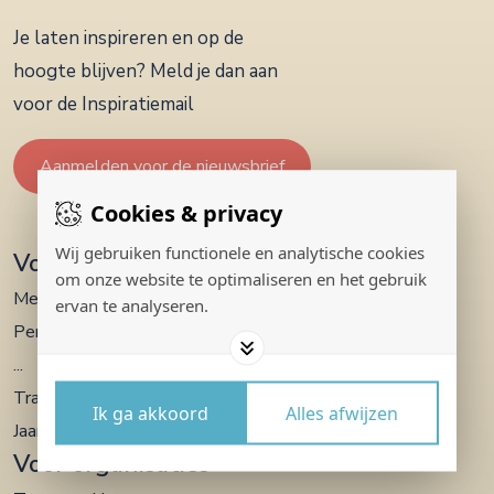
Je laten inspireren en op de
hoogte blijven? Meld je dan aan
voor de Inspiratiemail
Aanmelden voor de nieuwsbrief
Cookies & privacy
Wij gebruiken functionele en analytische cookies
Voor jezelf
om onze website te optimaliseren en het gebruik
Meditaties
ervan te analyseren.
Persoonlijke coaching
...
Trainingen en retraites
Ik ga akkoord
Alles afwijzen
Jaartrajecten en intensieve programma’s
Voor organisaties