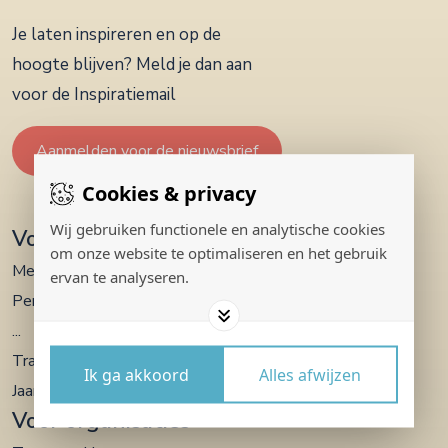
Je laten inspireren en op de
hoogte blijven? Meld je dan aan
voor de Inspiratiemail
Aanmelden voor de nieuwsbrief
Cookies & privacy
Wij gebruiken functionele en analytische cookies
Voor jezelf
om onze website te optimaliseren en het gebruik
Meditaties
ervan te analyseren.
Persoonlijke coaching
...
Trainingen en retraites
Ik ga akkoord
Alles afwijzen
Jaartrajecten en intensieve programma’s
Voor organisaties