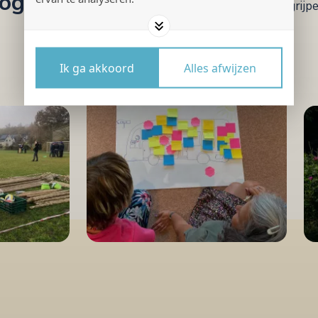
oogde resultaat.
en begrijp
Ik ga akkoord
Alles afwijzen