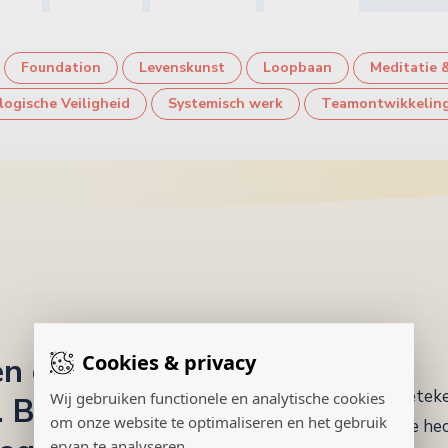
Foundation
Levenskunst
Loopbaan
Meditatie 
logische Veiligheid
Systemisch werk
Teamontwikkelin
Cookies & privacy
en oprechte
Dat beteke
Wij gebruiken functionele en analytische cookies
Bij jou of je
om onze website te optimaliseren en het gebruik
waarde hec
ervan te analyseren.