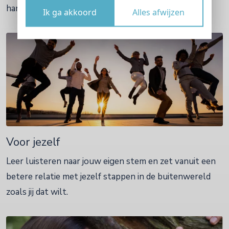
hart en ziel, ongeacht de omstandigheden.
Ik ga akkoord
Alles afwijzen
Voor jezelf
Leer luisteren naar jouw eigen stem en zet vanuit een
betere relatie met jezelf stappen in de buitenwereld
zoals jij dat wilt.