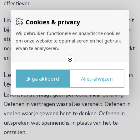
effectiever.
Levenskunst brengt menselijkheid en professionaliteit
Cookies & privacy
bij elkaar. Ze nodigt uit tot leiderschap dat niet alleen
Wij gebruiken functionele en analytische cookies
stuurt op resultaat, maar ook verantwoordelijkheid
om onze website te optimaliseren en het gebruik
ervan te analyseren.
neemt voor de manier waarop gewerkt, samengewerkt
en besloten wordt.
Levenskunst is geen methode, maar een
Ik ga akkoord
Alles afwijzen
leerweg
Levenskunst vraagt geen perfectie, maar oefening.
Oefenen in vertragen waar alles versnelt. Oefenen in
voelen waar je gewend bent te denken. Oefenen in
uitspreken wat spannend is, in plaats van het te
omzeilen.