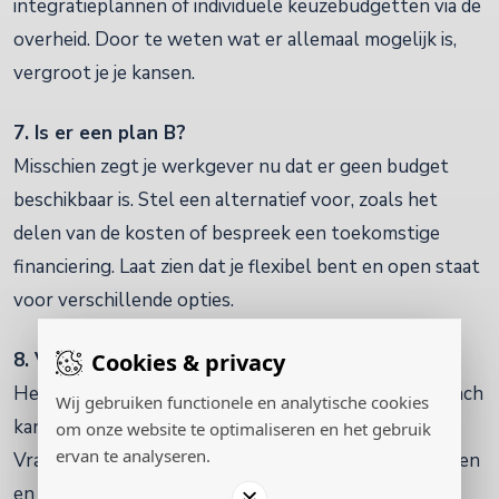
integratieplannen of individuele keuzebudgetten via de
overheid. Door te weten wat er allemaal mogelijk is,
vergroot je je kansen.
7. Is er een plan B?
Misschien zegt je werkgever nu dat er geen budget
beschikbaar is. Stel een alternatief voor, zoals het
delen van de kosten of bespreek een toekomstige
financiering. Laat zien dat je flexibel bent en open staat
voor verschillende opties.
Cookies & privacy
8. Vraag je coach om hulp
Heb je een coach gevonden die je aanspreekt? De coach
Wij gebruiken functionele en analytische cookies
kan je helpen bij het overtuigen van je werkgever.
om onze website te optimaliseren en het gebruik
ervan te analyseren.
Vraag hem/haar om hulp bij het formuleren van doelen
en argumenten. Ook is het mogelijk dat een coach