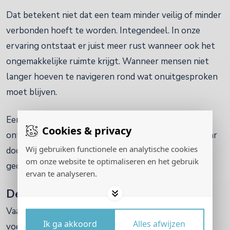
Dat betekent niet dat een team minder veilig of minder
verbonden hoeft te worden. Integendeel. In onze
ervaring ontstaat er juist meer rust wanneer ook het
ongemakkelijke ruimte krijgt. Wanneer mensen niet
langer hoeven te navigeren rond wat onuitgesproken
moet blijven.
Een sterke feedbackcultuur en open communicatie
Cookies & privacy
ontstaan niet doordat alles fijn en gezellig blijft. Maar
Wij gebruiken functionele en analytische cookies
doordat mensen ervaren dat ook lastige gesprekken
om onze website te optimaliseren en het gebruik
gedragen kunnen worden.
ervan te analyseren.
De vraag die ertoe doet
Vaak weten teams dit ergens allang van zichzelf. Ze
Ik ga akkoord
Alles afwijzen
voelen de spanning tussen wat er gezegd wordt en