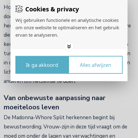
Hoe vaak we ons aanpassen zonder dat we het
Cookies & privacy
doorhebben. Pas wanneer we die patronen leren
Wij gebruiken functionele en analytische cookies
herkennen, ontstaat er keuzevrijheid. Pas wanneer we
om onze website te optimaliseren en het gebruik
ervan te analyseren.
die patronen leren herkennen, ontstaat er
keuzevrijheid. Dan hoeven we niet meer te schakelen
tussen uitersten, maar kunnen we onszelf meenemen
in ons leven en leiderschap. Dat maakt het niet alleen
Ik ga akkoord
Alles afwijzen
lichter voor onszelf, maar geeft ook ruimte aan
anderen om hetzelfde te doen.
Van onbewuste aanpassing naar
moeiteloos leven
De Madonna-Whore Split herkennen begint bij
bewustwording. Vrouw-zijn in deze tijd vraagt om de
moed om onder de lagen van verwachtingen en