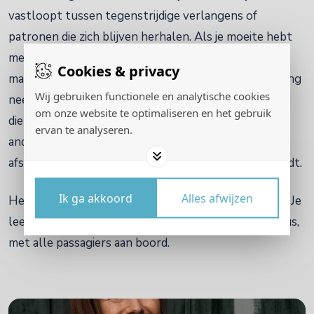
vastloopt tussen tegenstrijdige verlangens of
patronen die zich blijven herhalen. Als je moeite hebt
met grenzen stellen, ontspanning vinden of keuzes
Cookies & privacy
maken. Of als je merkt dat er steeds één deel de leiding
Wij gebruiken functionele en analytische cookies
neemt: de pusher die altijd doorgaat, de perfectionist
om onze website te optimaliseren en het gebruik
die niets mag laten mislukken, de redder die voor
ervan te analyseren.
anderen zorgt, de rationele denker die het gevoel op
afstand houdt of de innerlijke criticus die je klein houdt.
Ik ga akkoord
Alles afwijzen
Het brengt bewustzijn, zachtheid en innerlijke regie. Je
leert opnieuw aan het stuur te zitten van je eigen bus,
met alle passagiers aan boord.