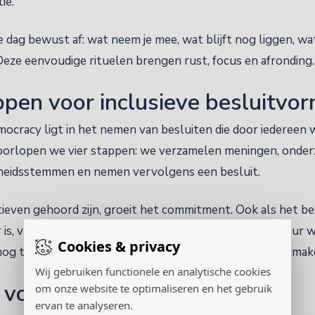
ie.
 dag bewust af: wat neem je mee, wat blijft nog liggen, wat
eze eenvoudige rituelen brengen rust, focus en afronding.
ppen voor inclusieve besluitvo
cracy ligt in het nemen van besluiten die door iedereen 
orlopen we vier stappen: we verzamelen meningen, onderz
rheidsstemmen en nemen vervolgens een besluit.
ieven gehoord zijn, groeit het commitment. Ook als het bes
is, voelt het eerlijk en inclusief. Zo ontstaat een cultuur 
Cookies & privacy
og ter discussie worden gesteld, maar juist energie vrijmak
Wij gebruiken functionele en analytische cookies
 voeten
om onze website te optimaliseren en het gebruik
ervan te analyseren.