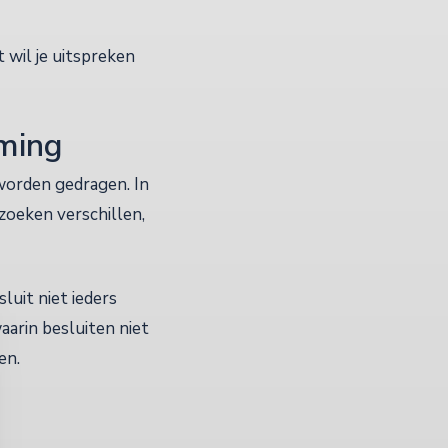
 wil je uitspreken
rming
worden gedragen. In
oeken verschillen,
luit niet ieders
waarin besluiten niet
en.