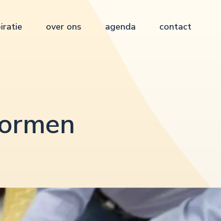
iratie
over ons
agenda
contact
vormen