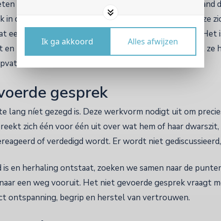
eten brengen we meningen letterlijk in beweging. Iemand 
k in de ruimte; anderen voegen zich bij hem of haar als ze z
t een levend overzicht van de diversiteit in het team. Het 
Ik ga akkoord
Alles afwijzen
ht en nuance hierdoor ontstaan. Mensen ontdekken dat ze 
pvattingen tegelijk eens kunnen zijn.
evoerde gesprek
 te lang níet gezegd is. Deze werkvorm nodigt uit om preci
reekt zich één voor één uit over wat hem of haar dwarszit, 
ereageerd of verdedigd wordt. Er wordt niet gediscussieerd,
 is en herhaling ontstaat, zoeken we samen naar de punte
ar een weg vooruit. Het niet gevoerde gesprek vraagt moe
ct ontspanning, begrip en herstel van vertrouwen.