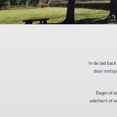
In de laid bac
door ontspa
Begin of e
edelhert of e