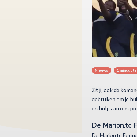
Nieuws
1 minuut le
Zit jij ook de kome
gebruiken om je hui
en hulp aan ons pro
De Marion.tc 
De Marion.tc Found