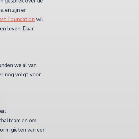
 in gesprek over de
, en zijn er
nst Foundation
wil
en leven. Daar
onden we al van
er nog volgt voor
aal
oetbalteam en om
vorm gieten van een