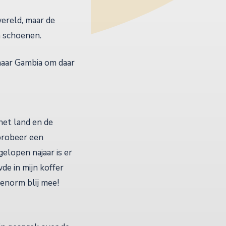
ereld, maar de
n schoenen.
aar Gambia om daar
het land en de
 probeer een
gelopen najaar is er
de in mijn koffer
 enorm blij mee!