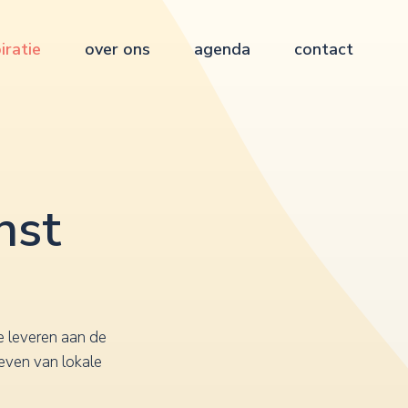
iratie
over ons
agenda
contact
nst
e leveren aan de
even van lokale