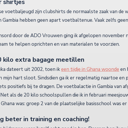
 shirtjes
e voetbaljeugd zijn clubshirts de normaalste zaak van de w
in Gambia hebben geen apart voetbaltenue. Vaak zelfs gee
nsord door de ADO Vrouwen ging ik afgelopen november n
eam te helpen oprichten en van materialen te voorzien.
0 kilo extra bagage meetillen
ika dateert uit 2002, toen ik
een tijdje in Ghana woonde
en 
mijn hart sloot. Sindsdien ga ik er regelmatig naartoe en
ets positiefs bij te dragen. De voetbalactie in Gambia van af
Net als de 20 kilo schoolspullen die ik in februari meesjouw
 Ghana was: groep 2 van de plaatselijke basisschool was er
g beter in training en coaching!