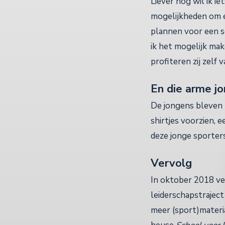
Liever nog wil ik i
mogelijkheden om ee
plannen voor een so
ik het mogelijk ma
profiteren zij zelf
En die arme j
De jongens bleven 
shirtjes voorzien,
deze jonge sporter
Vervolg
In oktober 2018 ve
leiderschapstraject
meer (sport)materi