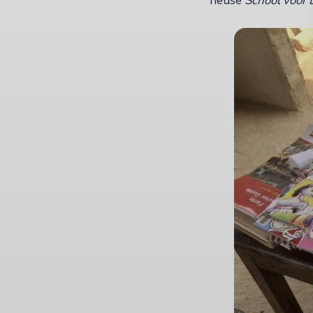
heuse
School voor