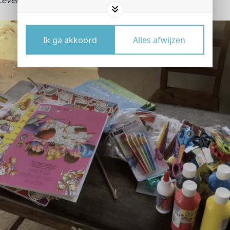
 Levenskunst
Foundation. Wordt vervolgd.....
Ik ga akkoord
Alles afwijzen