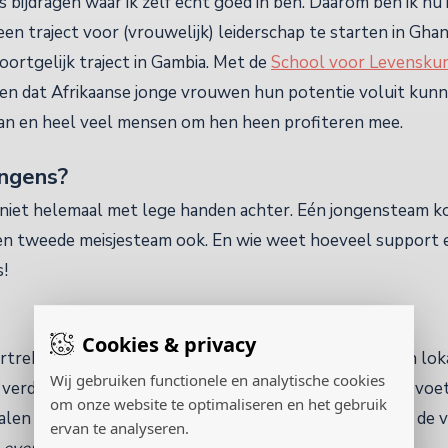
ets bijdragen waar ik zelf echt goed in ben. Daarom ben ik nu
n traject voor (vrouwelijk) leiderschap te starten in Ghana
ortgelijk traject in Gambia. Met de
School voor Levensku
ken dat Afrikaanse jonge vrouwen hun potentie voluit kunn
 van en heel veel mensen om hen heen profiteren mee.
ongens?
niet helemaal met lege handen achter. Eén jongensteam k
 een tweede meisjesteam ook. En wie weet hoeveel support 
s!
Cookies & privacy
rtrek ik opnieuw naar Gambia. Om de plannen voor een lok
Wij gebruiken functionele en analytische cookies
 verder uit te werken, om een kijkje te nemen bij "mijn" v
om onze website te optimaliseren en het gebruik
alen en kleding te brengen. En dat gaan we vanaf nu in de 
ervan te analyseren.