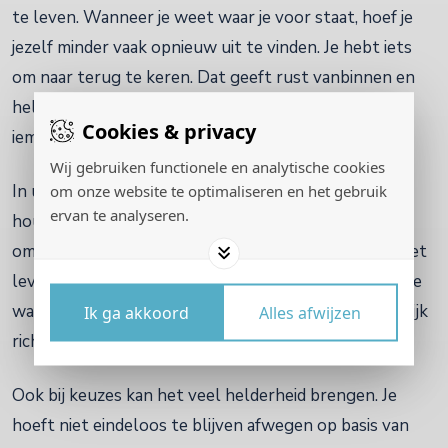
te leven. Wanneer je weet waar je voor staat, hoef je
jezelf minder vaak opnieuw uit te vinden. Je hebt iets
om naar terug te keren. Dat geeft rust vanbinnen en
helderheid naar buiten. Mensen voelen het wanneer
Cookies & privacy
iemand handelt vanuit een innerlijke basis.
Wij gebruiken functionele en analytische cookies
om onze website te optimaliseren en het gebruik
In uitdagende periodes kan een mission statement
ervan te analyseren.
houvast geven. Niet omdat het alles oplost, maar
omdat het je herinnert aan wie je wilt zijn wanneer het
leven niet vanzelf gaat. Juist dan wordt zichtbaar of je
waarden alleen mooie woorden zijn, of dat ze werkelijk
Ik ga akkoord
Alles afwijzen
richting geven aan je handelen.
Ook bij keuzes kan het veel helderheid brengen. Je
hoeft niet eindeloos te blijven afwegen op basis van