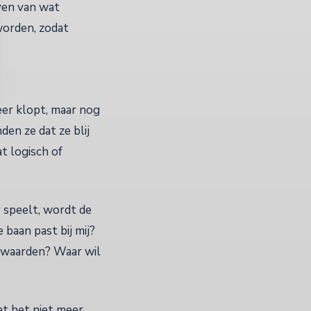
ven van wat
orden, zodat
eer klopt, maar nog
en ze dat ze blij
t logisch of
 speelt, wordt de
baan past bij mij?
n waarden? Waar wil
at het niet meer