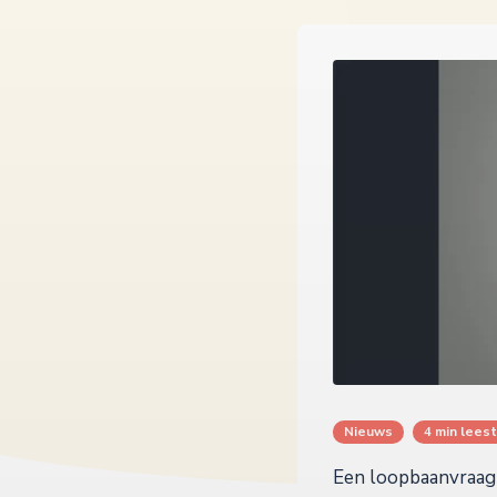
Nieuws
4 min leest
Een loopbaanvraag g