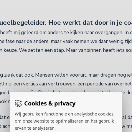
tueelbegeleider. Hoe werkt dat door in je c
 heeft mij geleerd om anders te kijken naar overgangen. I
ne fase naar de andere, maar vaak nemen we daar weinig tij
 keuze. We zetten een stap. Maar vanbinnen heeft iets s
 zie ik dat ook. Mensen willen vooruit, maar dragen nog ie
lling, een verlies aan vertrouwen, een periode van overbel
goed genoeg zijn. Dan is het waardevol om niet alleen te d
ook ruimte te maken voor betekenis.
Cookies & privacy
Wij gebruiken functionele en analytische cookies
at er altijd een ritueel plaatsvindt. Het betekent vooral d
om onze website te optimaliseren en het gebruik
nd achterlaat, wat iemand wil meenemen en wat er nieuw m
ervan te analyseren.