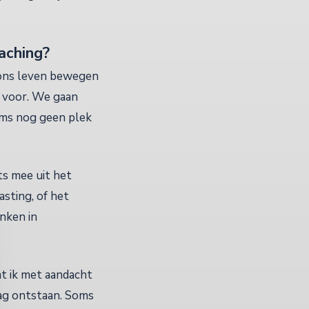
oaching?
n ons leven bewegen
d voor. We gaan
oms nog geen plek
ts mee uit het
asting, of het
enken in
at ik met aandacht
ag ontstaan. Soms