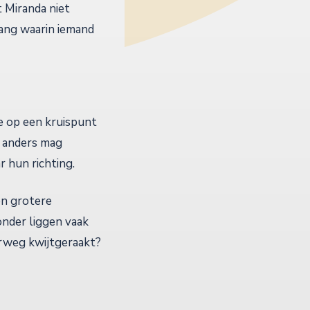
t Miranda niet
gang waarin iemand
ie op een kruispunt
s anders mag
 hun richting.
en grotere
onder liggen vaak
derweg kwijtgeraakt?