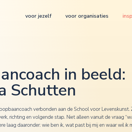
voor jezelf
voor organisaties
insp
ancoach in beeld:
a Schutten
 loopbaancoach verbonden aan de School voor Levenskunst. Z
 werk, richting en volgende stap. Niet alleen vanuit de vraag “w
re laag daaronder: wie ben ik, wat past bij mij en waar wil ik