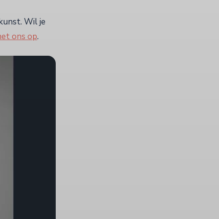
unst. Wil je
met ons op
.