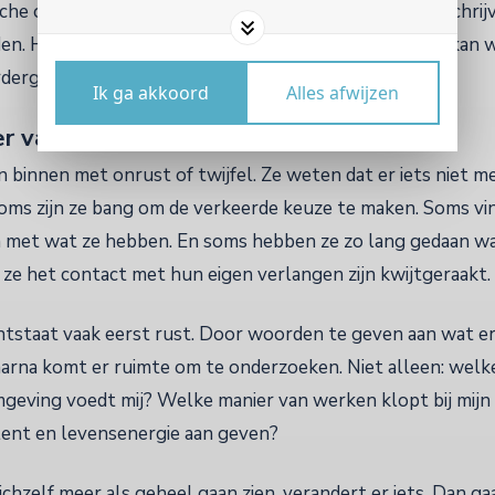
che oefening daarbij. Soms een gesprek. Soms het opschrij
en. Het gaat erom dat een overgang bewust beleefd kan w
rdergaat.
Ik ga akkoord
Alles afwijzen
 vaak bij mensen die bij jou komen?
binnen met onrust of twijfel. Ze weten dat er iets niet m
oms zijn ze bang om de verkeerde keuze te maken. Soms vind
 met wat ze hebben. En soms hebben ze zo lang gedaan wa
 ze het contact met hun eigen verlangen zijn kwijtgeraakt.
ontstaat vaak eerst rust. Door woorden te geven aan wat er
arna komt er ruimte om te onderzoeken. Niet alleen: welke 
geving voedt mij? Welke manier van werken klopt bij mij
alent en levensenergie aan geven?
zelf meer als geheel gaan zien, verandert er iets. Dan ga