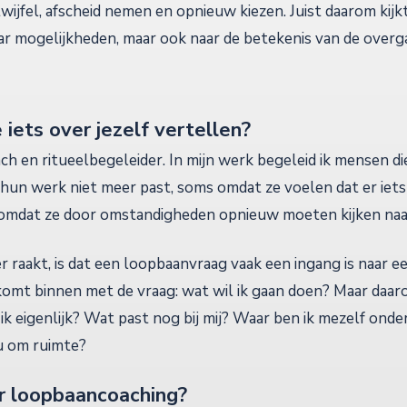
twijfel, afscheid nemen en opnieuw kiezen. Juist daarom kijk
aar mogelijkheden, maar ook naar de betekenis van de over
 iets over jezelf vertellen?
h en ritueelbegeleider. In mijn werk begeleid ik mensen d
hun werk niet meer past, soms omdat ze voelen dat er iet
omdat ze door omstandigheden opnieuw moeten kijken naar
 raakt, is dat een loopbaanvraag vaak een ingang is naar e
omt binnen met de vraag: wat wil ik gaan doen? Maar daar
 ik eigenlijk? Wat past nog bij mij? Waar ben ik mezelf on
u om ruimte?
aar loopbaancoaching?