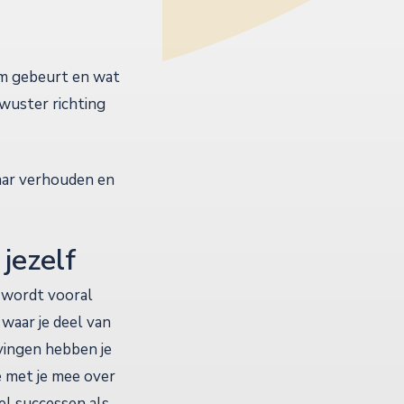
eam gebeurt en wat
ewuster richting
kaar verhouden en
 jezelf
, wordt vooral
waar je deel van
vingen hebben je
 met je mee over
l successen als