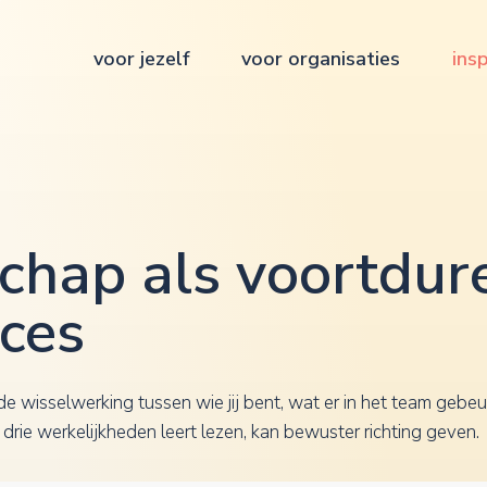
voor jezelf
voor organisaties
insp
schap als voortdur
oces
de wisselwerking tussen wie jij bent, wat er in het team gebeu
e drie werkelijkheden leert lezen, kan bewuster richting geven.