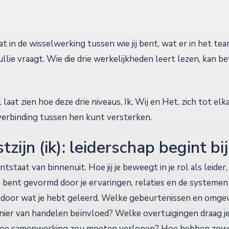
t in de wisselwerking tussen wie jij bent, wat er in het t
jullie vraagt. Wie die drie werkelijkheden leert lezen, kan b
aat zien hoe deze drie niveaus, Ik, Wij en Het, zich tot el
de verbinding tussen hen kunt versterken.
zijn (ik): leiderschap begint bij
tstaat van binnenuit. Hoe jij je beweegt in je rol als leider
 bent gevormd door je ervaringen, relaties en de systemen 
 door wat je hebt geleerd. Welke gebeurtenissen en omge
ier van handelen beïnvloed? Welke overtuigingen draag je
n hoe samenwerking zou moeten verlopen? Hoe hebben zowe