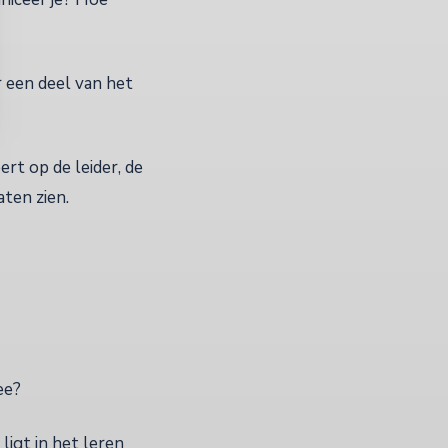
r een deel van het
rt op de leider, de
ten zien.
ee?
ligt in het leren