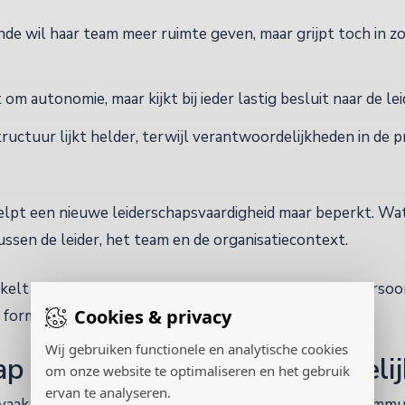
nde wil haar team meer ruimte geven, maar grijpt toch in 
om autonomie, maar kijkt bij ieder lastig besluit naar de le
ructuur lijkt helder, terwijl verantwoordelijkheden in de pr
helpt een nieuwe leiderschapsvaardigheid maar beperkt. Wat
ssen de leider, het team en de organisatiecontext.
elt zich precies daar. In de dagelijkse praktijk, waar persoo
Cookies & privacy
formele structuren elkaar voortdurend beïnvloeden.
Wij gebruiken functionele en analytische cookies
p speelt zich af in drie werkel
om onze website te optimaliseren en het gebruik
ervan te analyseren.
aak benaderd als iets van de individuele leider. Hoe commu