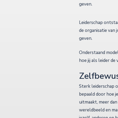
geven.
Leiderschap ontstaa
de organisatie van 
geven.
Onderstaand model l
hoe jij als leider 
Zelfbewust
Sterk leiderschap on
bepaald door hoe je
uitmaakt, meer dan
wereldbeeld en man
jezelf, anderen e