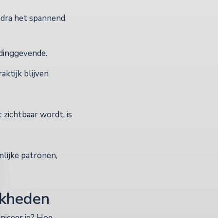
zodra het spannend
idinggevende.
aktijk blijven
 zichtbaar wordt, is
nlijke patronen,
ijkheden
niceer je? Hoe