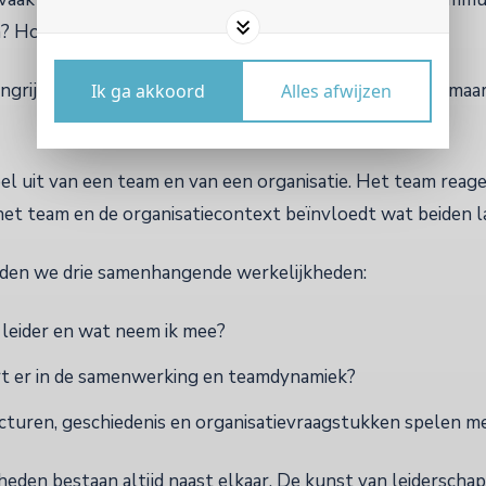
? Hoe voer je moeilijke gesprekken?
angrijk. Tegelijkertijd vertelt het gedrag van een leider maa
Ik ga akkoord
Alles afwijzen
el uit van een team en van een organisatie. Het team reagee
het team en de organisatiecontext beïnvloedt wat beiden la
den we drie samenhangende werkelijkheden:
s leider en wat neem ik mee?
t er in de samenwerking en teamdynamiek?
turen, geschiedenis en organisatievraagstukken spelen m
heden bestaan altijd naast elkaar. De kunst van leiderschap 