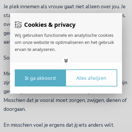
Je plek innemen als vrouw gaat niet alleen over jou. Je
staat in een lijn van vrouwen voor jou. Moeders, oma’s,
Cookies & privacy
overgrootmoeders. Vrouwen die hebben liefgehad,
gedragen, gezwegen, gevochten, volgehouden,
Wij gebruiken functionele en analytische cookies
aangepast, verloren en doorgegeven.
om onze website te optimaliseren en het gebruik
ervan te analyseren.
Soms draag je meer uit die lijn dan je beseft.
Misschien heb je geleerd dat vrouwen sterk moeten
Ik ga akkoord
Alles afwijzen
zijn en niet mogen klagen. Misschien dat afhankelijk zijn
gevaarlijk is. Misschien dat zichtbaar zijn risico’s heeft.
Misschien dat je vooral moet zorgen, zwijgen, dienen of
doorgaan.
En misschien voel je ergens dat jij iets anders wilt.