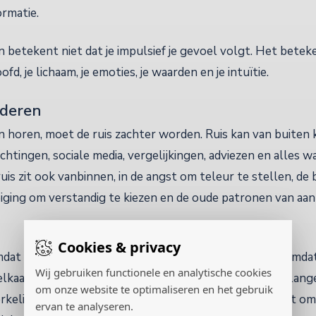
ormatie.
en betekent niet dat je impulsief je gevoel volgt. Het beteke
ofd, je lichaam, je emoties, je waarden en je intuïtie.
nderen
n horen, moet de ruis zachter worden. Ruis kan van buite
htingen, sociale media, vergelijkingen, adviezen en alles wa
uis zit ook vanbinnen, in de angst om teleur te stellen, d
eiging om verstandig te kiezen en de oude patronen van aan
Cookies & privacy
omdat er dan meteen een helder antwoord komt, maar omdat
Wij gebruiken functionele en analytische cookies
lkaar heen praat. Je hoort beter wat angst is, wat verlang
om onze website te optimaliseren en het gebruik
werkelijk klopt en wat misschien vooral aantrekkelijk lijkt o
ervan te analyseren.