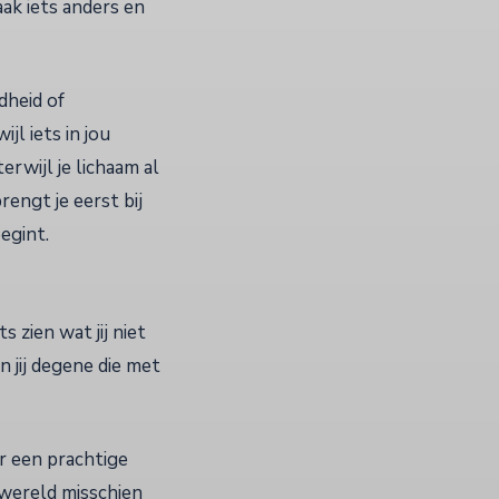
aak iets anders en
dheid of
jl iets in jou
erwijl je lichaam al
rengt je eerst bij
egint.
 zien wat jij niet
n jij degene die met
er een prachtige
nwereld misschien