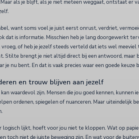
Maar als je blijft, als je niet meteen weggaat, ontstaat er v
zelf.
abel, want soms voel je juist eerst onrust, verdriet, vermoei
k dat is informatie. Misschien heb je lang doorgewerkt terwi
roeg, of heb je jezelf steeds verteld dat iets wel meeviel t
t. Stilte brengt je niet altijd direct bij een antwoord, maar b
r je nu bent. En dat is vaak precies waar een goede keuze b
eren en trouw blijven aan jezelf
kan waardevol zijn. Mensen die jou goed kennen, kunnen iets
elpen ordenen, spiegelen of nuanceren. Maar uiteindelijk be
n.
logisch lijkt, hoeft voor jou niet te kloppen. Wat op papi
nen toch niet de juiste beweging zijn. En wat voor de buite