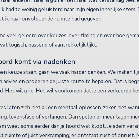
d naar anderen, naar argumenten, naar wat verstandig leek 
ik had te weinig geluisterd naar mijn eigen innerlijke stem.
at ik haar onvoldoende ruimte had gegeven.
me veel geleerd over keuzes, over timing en over hoe gemakk
at logisch, passend of aantrekkelijk lijkt.
oord komt via nadenken
n keuze staan, gaan we vaak harder denken. We maken lijs
advies en proberen de juiste route te bepalen. Dat is begrij
d. Het wil grip. Het wil voorkomen dat je een verkeerde k
s laten zich niet alleen mentaal oplossen, zeker niet wa
hting, levensfase of verlangen. Dan spelen er meer lagen me
aam weet soms eerder dan je hoofd wat klopt. Je adem veran
lt ruimte of juist verkramping, er ontstaat rust of onrust. N