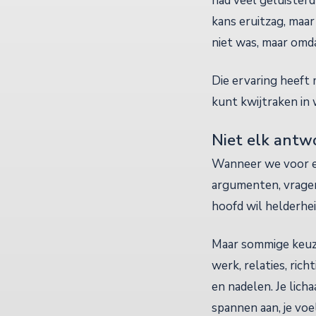
had veel geluister
kans eruitzag, maar 
niet was, maar omd
Die ervaring heeft 
kunt kwijtraken in w
Niet elk antw
Wanneer we voor ee
argumenten, vragen 
hoofd wil helderhei
Maar sommige keuze
werk, relaties, ric
en nadelen. Je lich
spannen aan, je voe