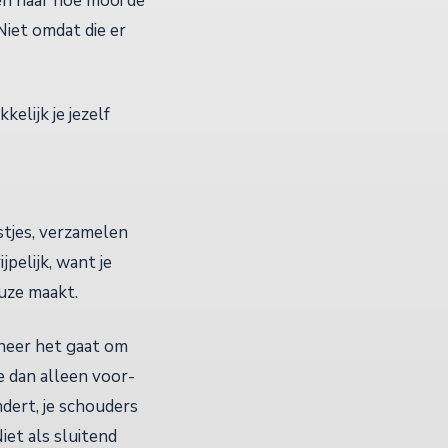
en naar hoe mooi de
 Niet omdat die er
elijk je jezelf
tjes, verzamelen
pelijk, want je
euze maakt.
nneer het gaat om
e dan alleen voor-
dert, je schouders
iet als sluitend