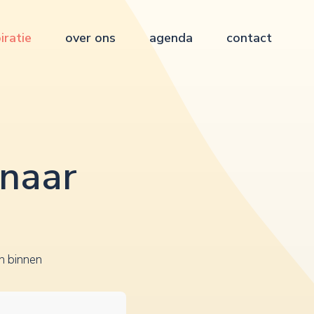
iratie
over ons
agenda
contact
 naar
an binnen