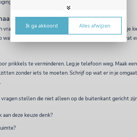
iging belooft.
naar jezelf?
Ik ga akkoord
Alles afwijzen
n vraagt oefening. Het vraagt dat je vertraagt voordat je kie
 wat zich aandient, maar ruimte maakt om te voelen wat er 
oor prikkels te verminderen. Leg je telefoon weg. Maak ee
zitten zonder iets te moeten. Schrijf op wat er in je omgaa
.
 vragen stellen die niet alleen op de buitenkant gericht zijn
ik aan deze keuze denk?
ruimte?