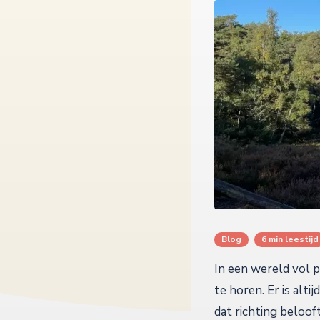
Blog
6 min leestijd
In een wereld vol p
te horen. Er is alti
dat richting beloof