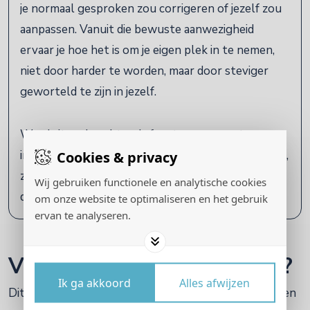
je normaal gesproken zou corrigeren of jezelf zou
aanpassen. Vanuit die bewuste aanwezigheid
ervaar je hoe het is om je eigen plek in te nemen,
niet door harder te worden, maar door steviger
geworteld te zijn in jezelf.
We sluiten de ochtend af met een concrete
Cookies & privacy
innerlijke stap die je meeneemt in je dagelijks leven,
zodat de ervaring niet bij inzicht blijft, maar
Wij gebruiken functionele en analytische cookies
doorwerkt in hoe je aanwezig bent.
om onze website te optimaliseren en het gebruik
ervan te analyseren.
Voor wie is deze workshop?
Ik ga akkoord
Alles afwijzen
Dit webinar is voor vrouwen die merken dat aanpassen