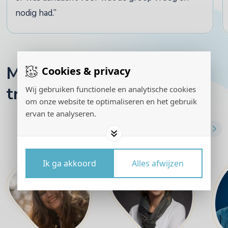
nodig had.
Maak kennis met onze
Cookies & privacy
trainers en teamcoaches
Wij gebruiken functionele en analytische cookies
om onze website te optimaliseren en het gebruik
ervan te analyseren.
Ik ga akkoord
Alles afwijzen