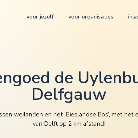
voor jezelf
voor organisaties
insp
engoed de Uylenbu
Delfgauw
ussen weilanden en het ‘Bieslandse Bos’, met he
van Delft op 2 km afstand!