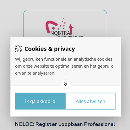
Cookies & privacy
NOBTRA: Trainer van het Jaar
2012
Wij gebruiken functionele en analytische cookies
om onze website te optimaliseren en het gebruik
ervan te analyseren.
Ik ga akkoord
Alles afwijzen
NOLOC: Register Loopbaan Professional