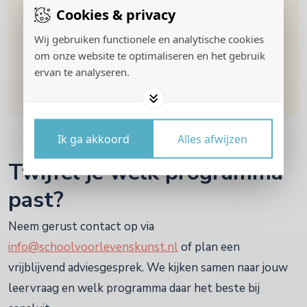
op zich, en het wordt vaker goedgekeurd dan je
Cookies & privacy
denkt. Zo ging een docente Frans op een
Wij gebruiken functionele en analytische cookies
middelbare school mee op de retraite Vrouwelijk
om onze website te optimaliseren en het gebruik
Leiderschap Intensive in Malaga. Ze vroeg het
ervan te analyseren.
gewoon. En het mocht.
Ik ga akkoord
Alles afwijzen
Twijfel je welk programma
past?
Neem gerust contact op via
info@schoolvoorlevenskunst.nl
of plan een
vrijblijvend adviesgesprek. We kijken samen naar jouw
leervraag en welk programma daar het beste bij