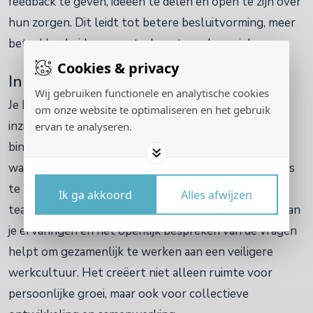
feedback te geven, ideeën te delen en open te zijn over
hun zorgen. Dit leidt tot betere besluitvorming, meer
betrokkenheid en een sterkere teamdynamiek.
Cookies & privacy
In teamverband ervaringen delen
Wij gebruiken functionele en analytische cookies
Je kunt individueel reflecteren op deze vragen om
om onze website te optimaliseren en het gebruik
inzicht te krijgen in je eigen gevoelens en ervaringen
ervan te analyseren.
binnen je team. Het kan echter ook ontzettend
waardevol zijn om deze vragen samen met je collega's
te bespreken, bijvoorbeeld tijdens een
Ik ga akkoord
Alles afwijzen
teambijeenkomst of een feedbacksessie. Het delen van
je ervaringen en het openlijk bespreken van de vragen
helpt om gezamenlijk te werken aan een veiligere
werkcultuur. Het creëert niet alleen ruimte voor
persoonlijke groei, maar ook voor collectieve