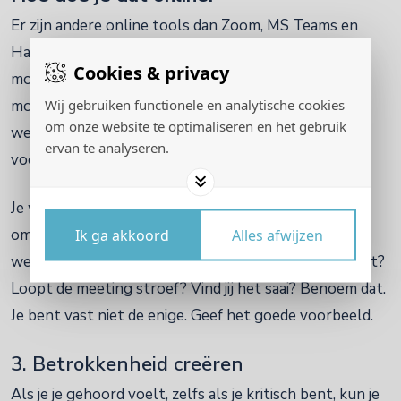
Er zijn andere online tools dan Zoom, MS Teams en
Hangouts. Onderzoek ze, er zijn (technisch) veel
Cookies & privacy
mogelijkheden. Elke software heeft zijn eigen
Wij gebruiken functionele en analytische cookies
mogelijkheden maar er kan veel meer dan achter de
om onze website te optimaliseren en het gebruik
webcam zitten! Denk dus na over werkvormen. Ook
ervan te analyseren.
voor een teamvergadering. Ik vertel je er graag over.
Je wilt voorkomen dat mensen niet de ruimte krijgen
om hun mening te delen. Let op lichaamstaal, ook via
Ik ga akkoord
Alles afwijzen
webcam. Heb je het idee dat er iets niet gezegd wordt?
Loopt de meeting stroef? Vind jij het saai? Benoem dat.
Je bent vast niet de enige. Geef het goede voorbeeld.
3. Betrokkenheid creëren
Als je je gehoord voelt, zelfs als je kritisch bent, kun je