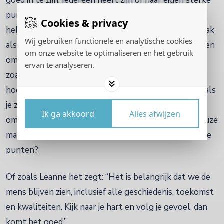
goed in te zijn. Iedereen heeft zijn of haar eigen sterke
punten..... en dus ook minder sterke punten.... We
Cookies & privacy
hebben de neiging om onze minder sterke punten vaak
Wij gebruiken functionele en analytische cookies
als verbeterpunten te zien, maar wat als we ze zouden
om onze website te optimaliseren en het gebruik
omarmen? Wat als je jezelf zou accepteren precies
ervan te analyseren.
zoals je bent in dit moment. Wat als je niet anders
hoeft te zijn en nergens aan hoeft te voldoen? Wat als
je zou loskomen van de norm of mening uit je
Ik ga akkoord
Alles afwijzen
omgeving? En wat als je van daaruit een bewuste keuze
maakt of je je wel wilt ontwikkelen in je minder sterke
punten?
Of zoals Leanne het zegt: “Het is belangrijk dat we de
mens blijven zien, inclusief alle geschiedenis, toekomst
en kwaliteiten. Kijk naar je hart en volg je gevoel, dan
komt het goed.”