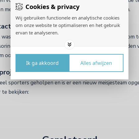
en volgende reis meer te willen doen dan alleen vakantie t
Cookies & privacy
 en met name voor voetbal, was de focus snel gevonden.
Wij gebruiken functionele en analytische cookies
om onze website te optimaliseren en het gebruik
act op
ervan te analyseren.
t was er contact met ADO en reed ze naar het stadion om t
ring uit andere hoeken door mensen die geld doneerden v
 ook nog allerlei andere (sport) kleding binnen.
Ik ga akkoord
Alles afwijzen
 projecten
r veel sporters geholpen en is er een nieuw meisjesteam opg
 te bekijken: