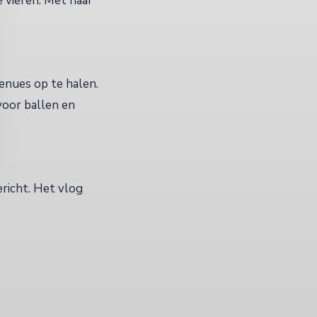
e vieren. Met haar
enues op te halen.
oor ballen en
ericht. Het vlog