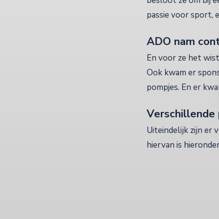
besloot ze om bij e
passie voor sport,
ADO nam cont
En voor ze het wis
Ook kwam er sponso
pompjes. En er kwam
Verschillende
Uiteindelijk zijn e
hiervan is hieronder