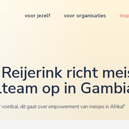
voor jezelf
voor organisaties
insp
Reijerink richt mei
lteam op in Gambi
er voetbal, dit gaat over empowerment van meisjes in Afrika!''