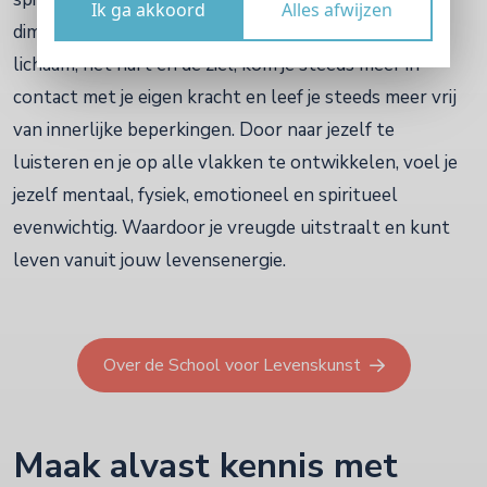
Ik ga akkoord
Alles afwijzen
dimensies van de complete mens: het hoofd, het
lichaam, het hart en de ziel, kom je steeds meer in
contact met je eigen kracht en leef je steeds meer vrij
van innerlijke beperkingen. Door naar jezelf te
luisteren en je op alle vlakken te ontwikkelen, voel je
jezelf mentaal, fysiek, emotioneel en spiritueel
evenwichtig. Waardoor je vreugde uitstraalt en kunt
leven vanuit jouw levensenergie.
Over de School voor Levenskunst
Maak alvast kennis met