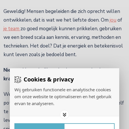
Geweldig! Mensen begeleiden die zich oprecht willen
ontwikkelen, dat is wat we het liefste doen. Om
jou
of
j
e team
zo goed mogelijk kunnen prikkelen, gebruiken
we een breed scala aan kennis, ervaring, methoden en
technieken. Het doel? Dat je energiek en betekenisvol
kunt leven zoals je bedoeld bent.
Niemand is zoals jij en dat is nou precies jouw
Cookies & privacy
kracht
Wij gebruiken functionele en analytische cookies
We geloven echt in de uniciteit, de kracht en het
om onze website te optimaliseren en het gebruik
potentieel van elk individu. Je leert om dichter bij jezelf
ervan te analyseren.
te komen door te werken aan de vier verschillende
levensgebieden: mentaal, fysiek, emotioneel en
spiritueel. Door steeds meer te leren over deze vier