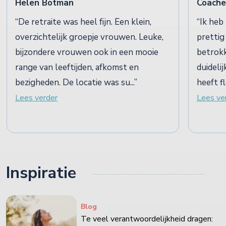
Helen Botman
Coache
De retraite was heel fijn. Een klein,
Ik heb
overzichtelijk groepje vrouwen. Leuke,
prettig
bijzondere vrouwen ook in een mooie
betrokk
range van leeftijden, afkomst en
duideli
bezigheden. De locatie was su...
heeft f
Lees verder
Lees ve
Inspiratie
Blog
Te veel verantwoordelijkheid dragen: