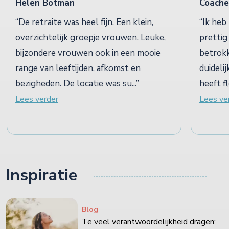
Helen Botman
Coache
De retraite was heel fijn. Een klein,
Ik heb
overzichtelijk groepje vrouwen. Leuke,
prettig
bijzondere vrouwen ook in een mooie
betrokk
range van leeftijden, afkomst en
duideli
bezigheden. De locatie was su...
heeft f
Lees verder
Lees ve
Inspiratie
Blog
Te veel verantwoordelijkheid dragen: