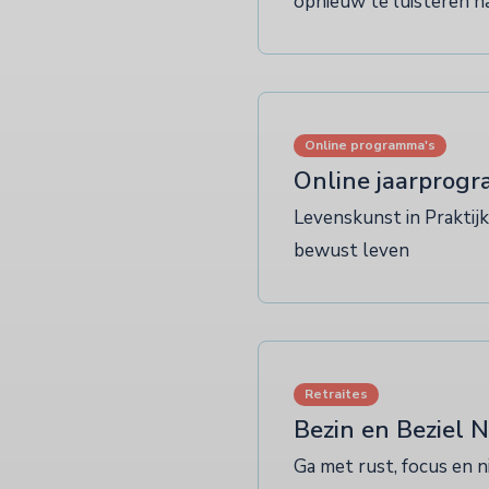
opnieuw te luisteren n
Online programma's
Online jaarprogr
Levenskunst in Praktij
bewust leven
Retraites
Bezin en Beziel N
Ga met rust, focus en n