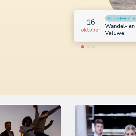
Retraites
Online progra
01
te retraite op de
Online jaar
oktober
leiderschap