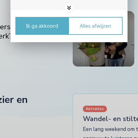
erschap: kom jij tot
Ik ga akkoord
Alles afwijzen
erk?
zier en
Retraites
Wandel- en stilt
Een lang weekend om te