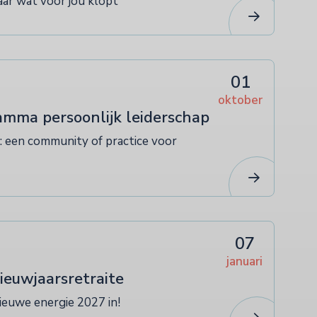
aar wat voor jou klopt
01
oktober
amma persoonlijk leiderschap
k: een community of practice voor
07
januari
ieuwjaarsretraite
ieuwe energie 2027 in!