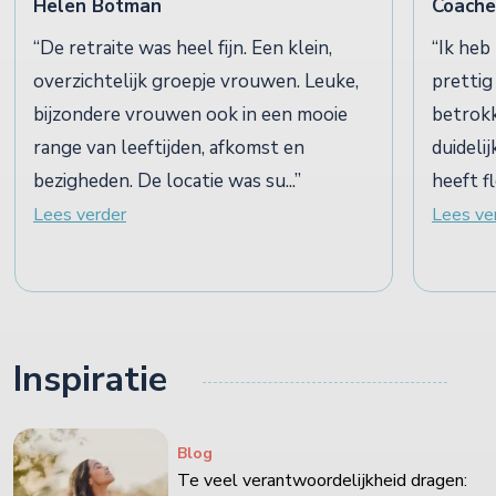
Helen Botman
Coache
De retraite was heel fijn. Een klein,
Ik heb
overzichtelijk groepje vrouwen. Leuke,
prettig
bijzondere vrouwen ook in een mooie
betrokk
range van leeftijden, afkomst en
duideli
bezigheden. De locatie was su...
heeft f
Lees verder
Lees ve
Inspiratie
Blog
Te veel verantwoordelijkheid dragen: