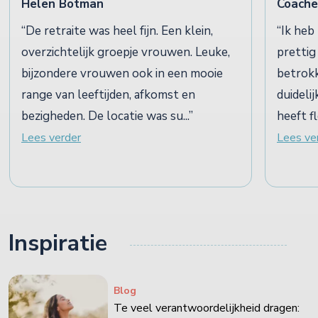
Helen Botman
Coache
De retraite was heel fijn. Een klein,
Ik heb
overzichtelijk groepje vrouwen. Leuke,
prettig
bijzondere vrouwen ook in een mooie
betrokk
range van leeftijden, afkomst en
duideli
bezigheden. De locatie was su...
heeft f
Lees verder
Lees ve
Inspiratie
Blog
Te veel verantwoordelijkheid dragen: